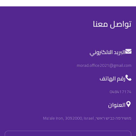
تواصل معنا
البريد الالكتروني
morad.office2021@gmail.com
رقم الهاتف
048417174
العنوان
מושירפה כביש ראשי, Ma'ale Iron, 3092000, Israel