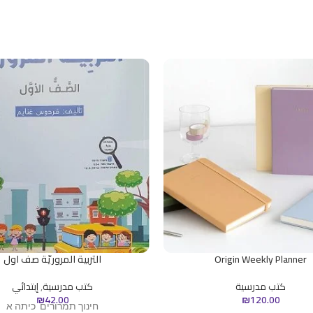
Origin Weekly Planner
التربية المروريّة صف اول
كتب مدرسية
كتب مدرسية
,
إبتدائي
₪
42.00
₪
120.00
חינוך תמרורים כיתה א