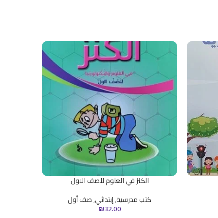
الكنز في العلوم للصف الاول
كتاب ا
كتب مدرسية
,
إبتدائي
,
صف أول
كت
₪
32.00