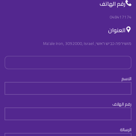
رقم الهاتف
048417174
العنوان
מושירפה כביש ראשי, Ma'ale Iron, 3092000, Israel
الاسم
رقم الهاتف
الرسالة