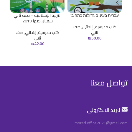
עברית בעינים גדולות כתה ב’
التربية الإسلاميّة – صف ثاني
ال
سفيان كبها 2019
كتب مدرسية
,
إبتدائي
,
صف
ثاني
كتب مدرسية
,
إبتدائي
,
صف
50.00
₪
ثاني
₪
42.00
تواصل معنا
البريد الالكتروني
morad.office2021@gmail.com