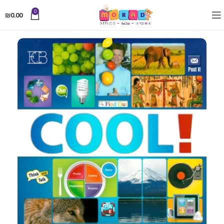
0
₪
0.00