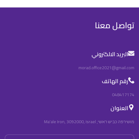
تواصل معنا
البريد الالكتروني
morad.office2021@gmail.com
رقم الهاتف
048417174
العنوان
מושירפה כביש ראשי, Ma'ale Iron, 3092000, Israel