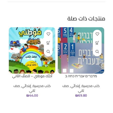
منتجات ذات صلة
מדברים עברית כתה ב
أحبّك موطني – للصفّ الثاني
ا
كتب مدرسية
,
إبتدائي
,
صف
كتب مدرسية
,
إبتدائي
,
صف
ك
ثاني
ثاني
₪
44.00
₪
69.80