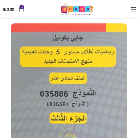
0
₪
0.00