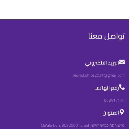
تواصل معنا
البريد الالكتروني
morad.office2021@gmail.com
رقم الهاتف
048417174
العنوان
מושירפה כביש ראשי, Ma'ale Iron, 3092000, Israel