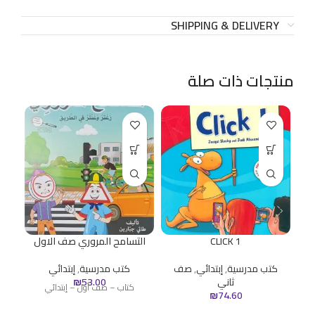
SHIPPING & DELIVERY
منتجات ذات صلة
CLICK 1
التسامح المروري صف الاول
ا
كتب مدرسية
,
إبتدائي
,
صف
كتب مدرسية
,
إبتدائي
ثاني
53.00
₪
ك
كتاب – صف أول – إبتدائي
₪
74.60