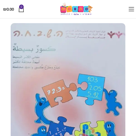
0
₪
0.00