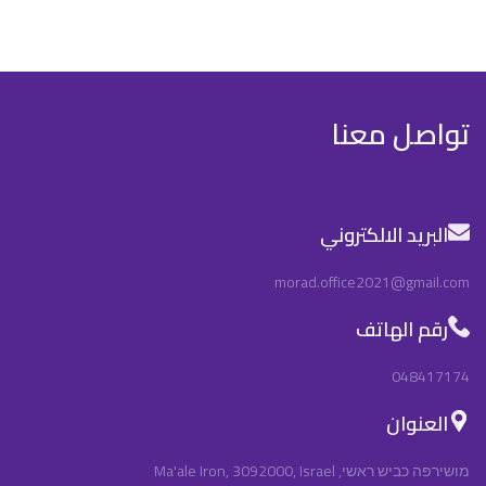
تواصل معنا
البريد الالكتروني
morad.office2021@gmail.com
رقم الهاتف
048417174
العنوان
מושירפה כביש ראשי, Ma'ale Iron, 3092000, Israel