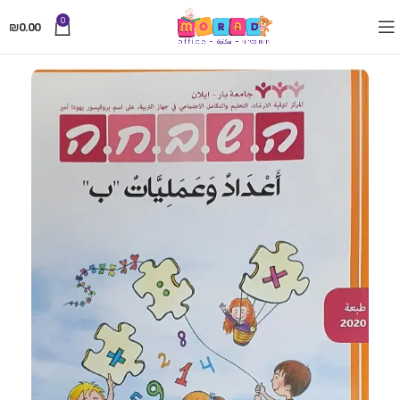
0
₪
0.00