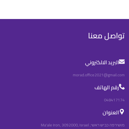
تواصل معنا
البريد الالكتروني
morad.office2021@gmail.com
رقم الهاتف
048417174
العنوان
מושירפה כביש ראשי, Ma'ale Iron, 3092000, Israel