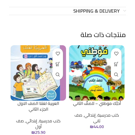
SHIPPING & DELIVERY
منتجات ذات صلة
أحبّك موطني – للصفّ الثاني
العربية لغتنا الصف الاول
ح
الجزء الثاني
كتب مدرسية
,
إبتدائي
,
صف
ثاني
كتب مدرسية
,
إبتدائي
,
صف
ك
44.00
₪
أول
₪
25.90