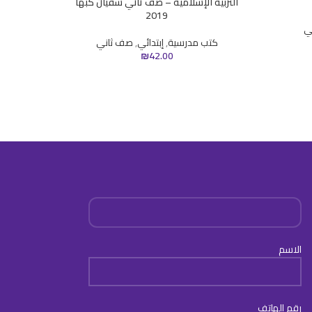
التربية الإسلاميّة – صف ثاني سفيان كبها
العربي
2019
ي
كتب مدرسية
,
إبتدائي
,
صف ثاني
₪
42.00
الاسم
رقم الهاتف