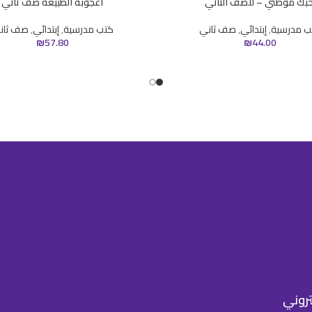
حبّك موطني – للصفّ الثاني
اعجوبة الطبيعة صف ثاني
ب مدرسية
,
إبتدائي
,
صف ثاني
كتب مدرسية
,
إبتدائي
,
صف ثان
₪
57.80
₪
44.00
كتروني