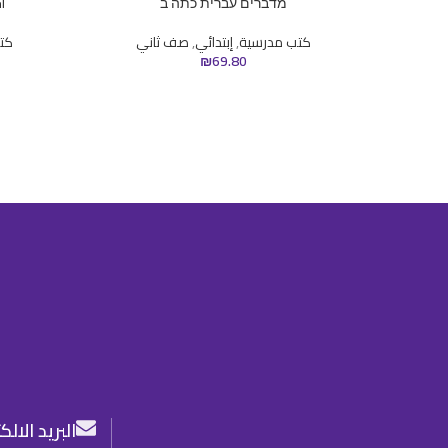
מדברים עברית כתה ב
أ
كتب مدرسية
,
إبتدائي
,
صف ثاني
كت
₪
69.80
البريد الال