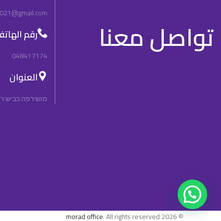
2021@gmail.com
تواصل معنا
رقم الهات
048417174
العنوان
מושירפה כביש ראשי, n, 3092000, Israel
morad office
. All rights reserved
© 2026