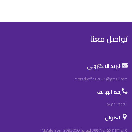
تواصل معنا
البريد الالكتروني
morad.office2021@gmail.com
رقم الهاتف
048417174
العنوان
מושירפה כביש ראשי, Ma'ale Iron, 3092000, Israel