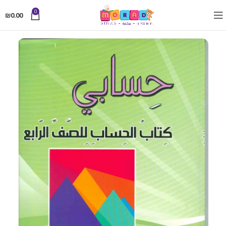
0
₪
0.00