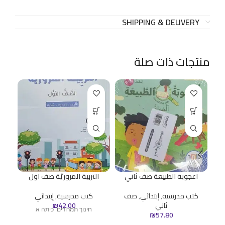
SHIPPING & DELIVERY
منتجات ذات صلة
اعجوبة الطبيعة صف ثاني
التربية المروريّة صف اول
ا
كتب مدرسية
,
إبتدائي
,
صف
كتب مدرسية
,
إبتدائي
ثاني
42.00
₪
ك
חינוך תמרורים כיתה א
₪
57.80