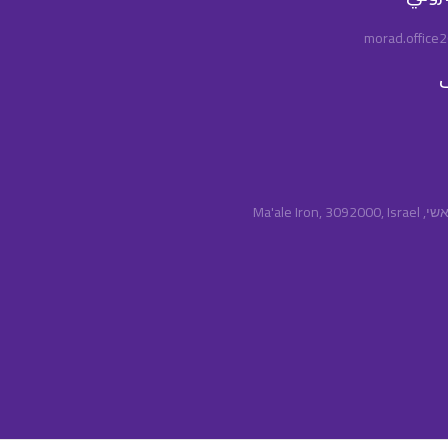
morad.office
ف
Ma'ale Iro