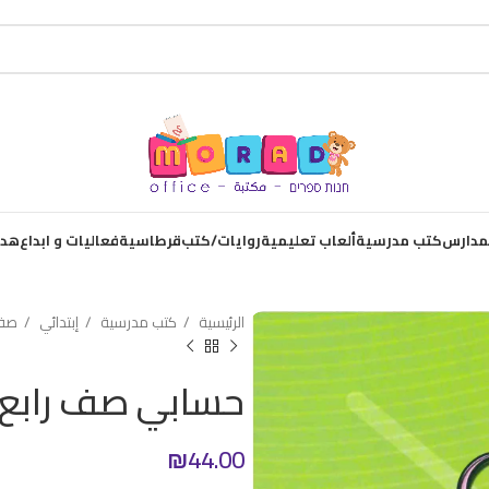
لمدارس
كتب مدرسية
ألعاب تعليمية
روايات/كتب
قرطاسية
فعاليات و ابداع
هدا
الرئيسية
كتب مدرسية
إبتدائي
صف 
حسابي صف رابع 
₪
44.00