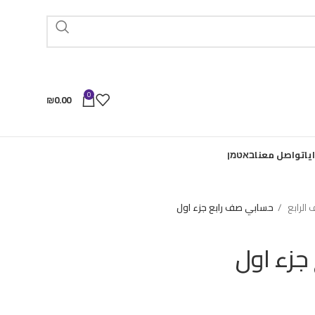
0
₪
0.00
يا
تواصل معنا
באטמן
الرابع
حسابي صف رابع جزء اول
جزء اول