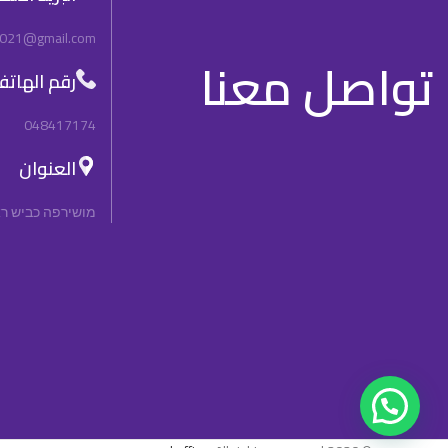
2021@gmail.com
تواصل معنا
رقم الهات
048417174
العنوان
מושירפה כביש ראשי, n, 3092000, Israel