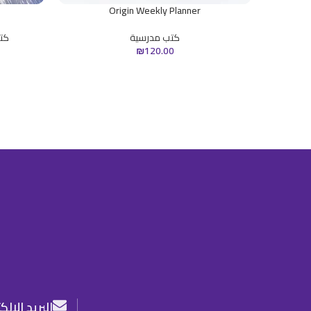
Origin Weekly Planner
كتب مدرسية
كت
₪
120.00
البريد الال