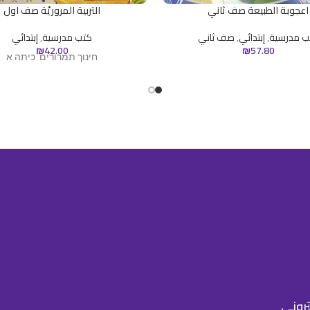
اعجوبة الطبيعة صف ثاني
التربية المروريّة صف اول
ب مدرسية
,
إبتدائي
,
صف ثاني
كتب مدرسية
,
إبتدائي
₪
42.00
₪
57.80
חינוך תמרורים כיתה א
كتروني