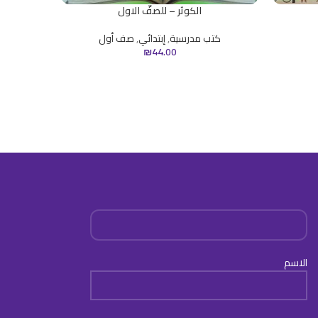
الكوثر – للصفّ الاول
كتب مدرسية
,
إبتدائي
,
صف أول
كت
₪
44.00
الاسم