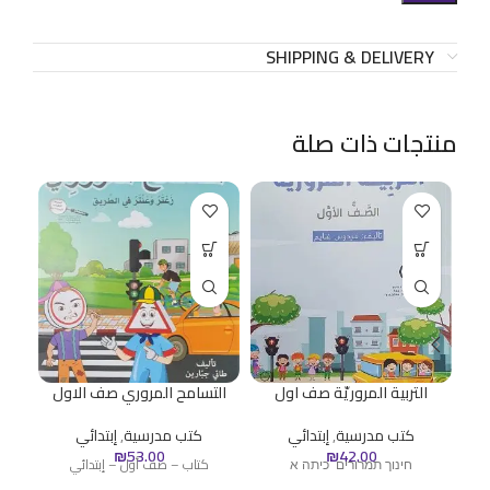
SHIPPING & DELIVERY
منتجات ذات صلة
التربية المروريّة صف اول
التسامح المروري صف الاول
الك
كتب مدرسية
,
إبتدائي
كتب مدرسية
,
إبتدائي
ك
₪
53.00
₪
42.00
חינוך תמרורים כיתה א
كتاب – صف أول – إبتدائي