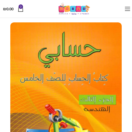
0
₪
0.00