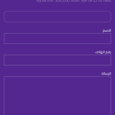
מושירפה כביש ראשי, Ma'ale Iron, 3092000, Israel
الاسم
رقم الهاتف
الرسالة