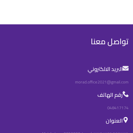
تواصل معنا
البريد الالكتروني
morad.office2021@gmail.com
رقم الهاتف
048417174
العنوان