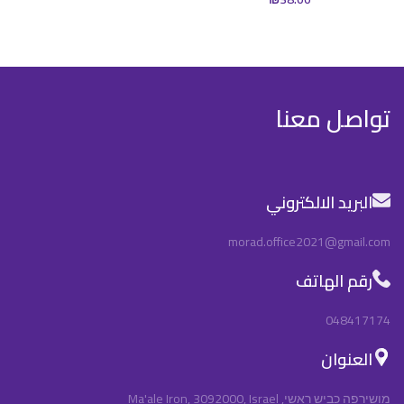
تواصل معنا
البريد الالكتروني
morad.office2021@gmail.com
رقم الهاتف
048417174
العنوان
מושירפה כביש ראשי, Ma'ale Iron, 3092000, Israel