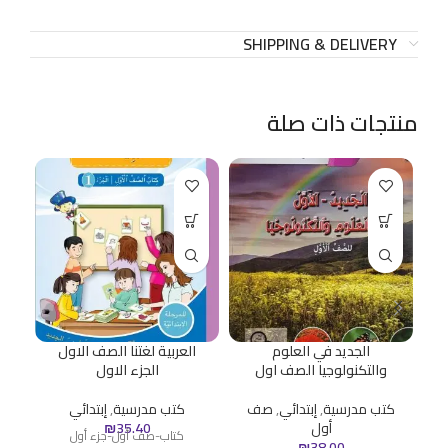
SHIPPING & DELIVERY
منتجات ذات صلة
الجديد في العلوم
العربية لغتنا الصف الاول
ح
والتكنولوجيا الصف اول
الجزء الاول
كتب مدرسية
,
إبتدائي
,
صف
كتب مدرسية
,
إبتدائي
ك
أول
35.40
₪
كتاب-صف أول-جزء أول
₪
38.00