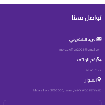
تواصل معنا
البريد الالكتروني
morad.office2021@gmail.com
رقم الهاتف
048417174
العنوان
מושירפה כביש ראשי, Ma'ale Iron, 3092000, Israel