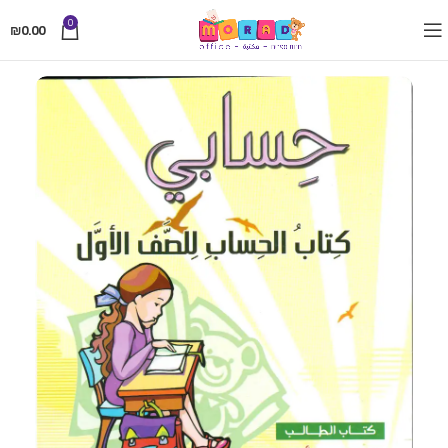
0
₪
0.00