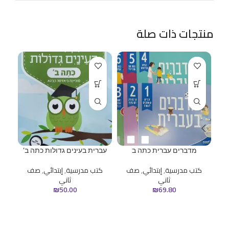
منتجات ذات صلة
מדברים עברית כתה ב
עברית בעינים גדולות כתה ב’
ا
كتب مدرسية
,
إبتدائي
,
صف
كتب مدرسية
,
إبتدائي
,
صف
ك
ثاني
ثاني
₪
50.00
₪
69.80