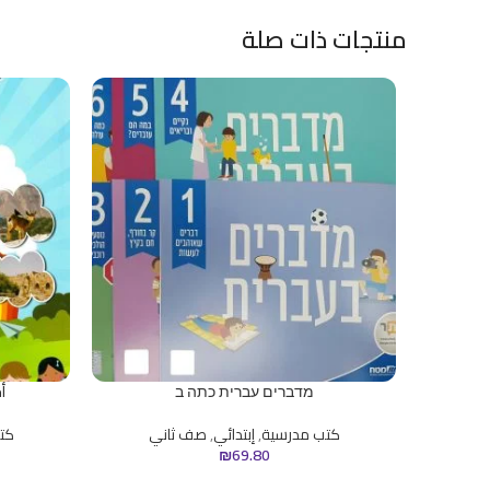
منتجات ذات صلة
מדברים עברית כתה ב
أ
كتب مدرسية
,
إبتدائي
,
صف ثاني
كت
₪
69.80