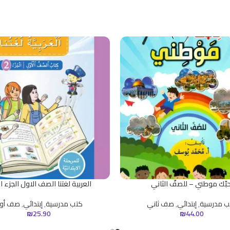
حبّك موطني – للصفّ الثاني
العربية لغتنا الصف الاول الجزء ا
ب مدرسية
,
إبتدائي
,
صف ثاني
كتب مدرسية
,
إبتدائي
,
صف أو
₪
25.90
₪
44.00