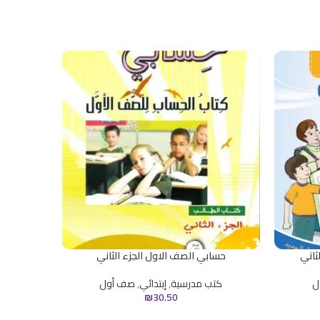
لثاني
حسابي الصف الاول الجزء الثاني
كتاب ا
ل
كتب مدرسية
,
إبتدائي
,
صف أول
كت
₪
30.50