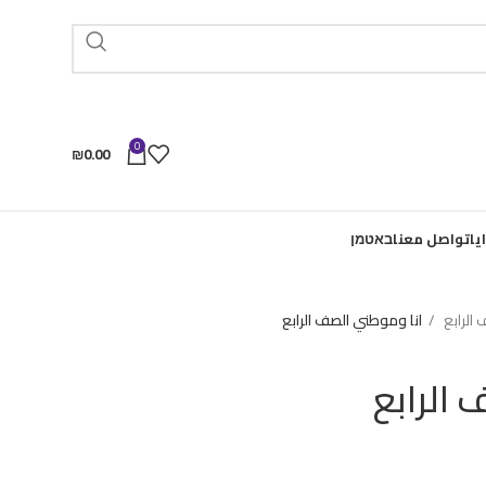
0
₪
0.00
يا
تواصل معنا
באטמן
الرابع
انا وموطني الصف الرابع
الرابع