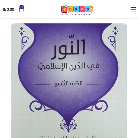
0
₪
0.00