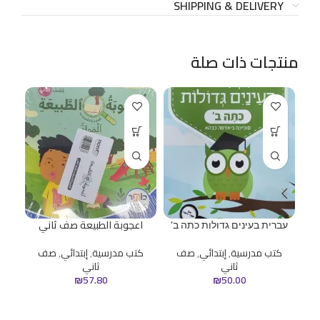
SHIPPING & DELIVERY
منتجات ذات صلة
עברית בעינים גדולות כתה ב’
اعجوبة الطبيعة صف ثاني
ح
كتب مدرسية
,
إبتدائي
,
صف
كتب مدرسية
,
إبتدائي
,
صف
ثاني
ثاني
ك
₪
57.80
₪
50.00