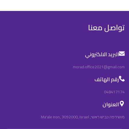
تواصل معنا
البريد الالكتروني
morad.office2021@gmail.com
رقم الهاتف
048417174
العنوان
מושירפה כביש ראשי, Ma'ale Iron, 3092000, Israel