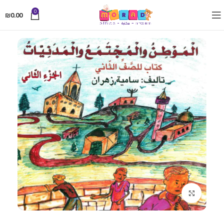
0
₪
0.00
Click to enlarge