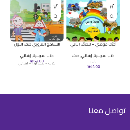
أحبّك موطني – للصفّ الثاني
التسامح المروري صف الاول
الك
كتب مدرسية
,
إبتدائي
,
صف
كتب مدرسية
,
إبتدائي
ك
ثاني
53.00
₪
كتاب – صف أول – إبتدائي
₪
44.00
تواصل معنا