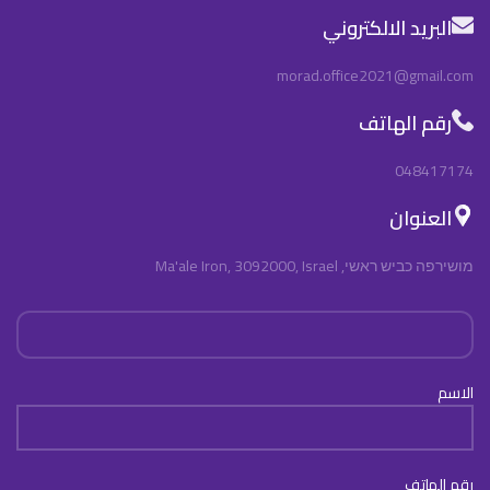
البريد الالكتروني
morad.office2021@gmail.com
رقم الهاتف
048417174
العنوان
מושירפה כביש ראשי, Ma'ale Iron, 3092000, Israel
الاسم
رقم الهاتف