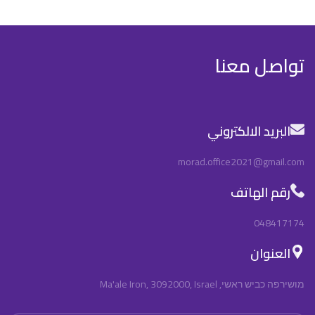
تواصل معنا
البريد الالكتروني
morad.office2021@gmail.com
رقم الهاتف
048417174
العنوان
מושירפה כביש ראשי, Ma'ale Iron, 3092000, Israel