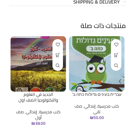
SHIPPING & DELIVERY
منتجات ذات صلة
עברית בעינים גדולות כתה ב’
الجديد في العلوم
ا
والتكنولوجيا الصف اول
كتب مدرسية
,
إبتدائي
,
صف
ثاني
كتب مدرسية
,
إبتدائي
,
صف
50.00
₪
أول
₪
38.00