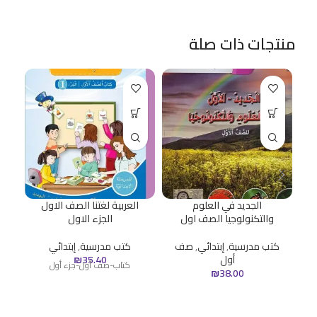
منتجات ذات صلة
الجديد في العلوم
العربية لغتنا الصف الاول
الك
والتكنولوجيا الصف اول
الجزء الاول
ك
كتب مدرسية
,
إبتدائي
,
صف
كتب مدرسية
,
إبتدائي
أول
35.40
₪
كتاب-صف أول-جزء أول
₪
38.00