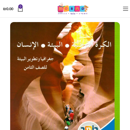
0
₪
0.00