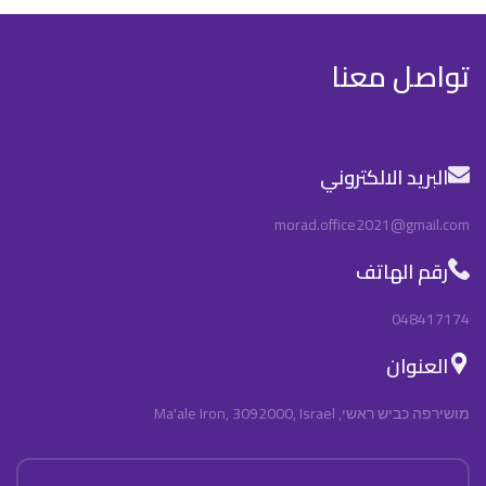
تواصل معنا
البريد الالكتروني
morad.office2021@gmail.com
رقم الهاتف
048417174
العنوان
מושירפה כביש ראשי, Ma'ale Iron, 3092000, Israel