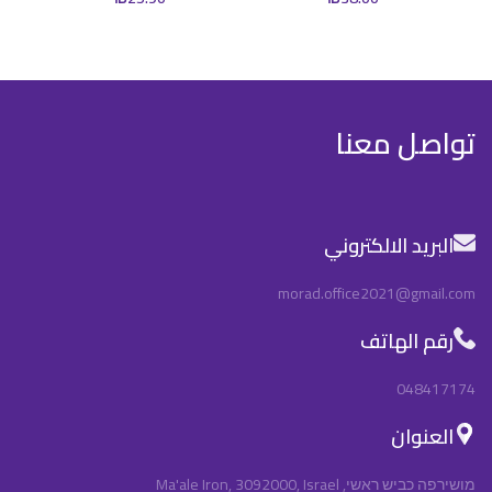
تواصل معنا
البريد الالكتروني
morad.office2021@gmail.com
رقم الهاتف
048417174
العنوان
מושירפה כביש ראשי, Ma'ale Iron, 3092000, Israel