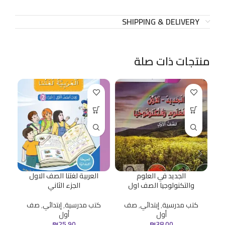
SHIPPING & DELIVERY
منتجات ذات صلة
الجديد في العلوم
العربية لغتنا الصف الاول
الك
والتكنولوجيا الصف اول
الجزء الثاني
ك
كتب مدرسية
,
إبتدائي
,
صف
كتب مدرسية
,
إبتدائي
,
صف
أول
أول
₪
25.90
₪
38.00