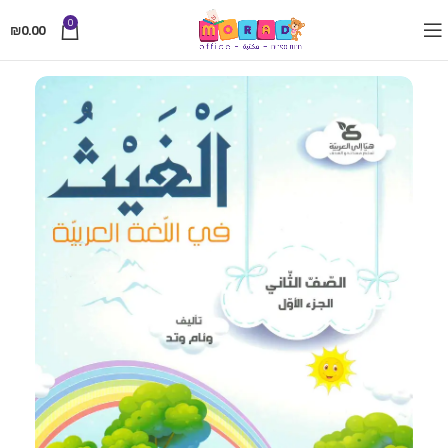
0
₪
0.00