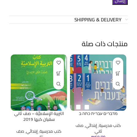
SHIPPING & DELIVERY
منتجات ذات صلة
מדברים עברית כתה ב
التربية الإسلاميّة – صف ثاني
ا
سفيان كبها 2019
كتب مدرسية
,
إبتدائي
,
صف
ثاني
كتب مدرسية
,
إبتدائي
,
صف
69.80
₪
ثاني