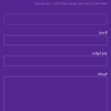
מושירפה כביש ראשי, Ma'ale Iron, 3092000, Israel
الاسم
رقم الهاتف
الرسالة