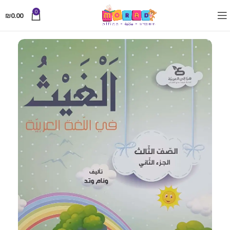
0
₪
0.00