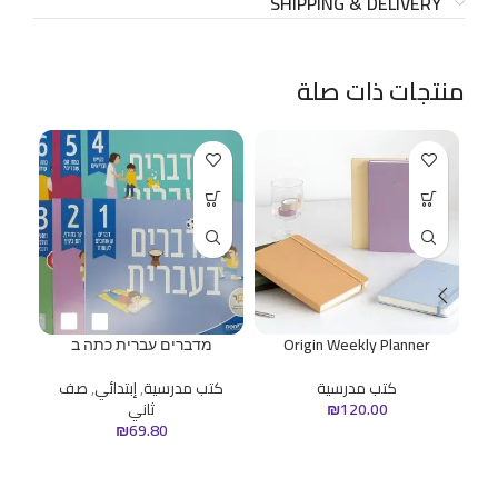
SHIPPING & DELIVERY
منتجات ذات صلة
Origin Weekly Planner
מדברים עברית כתה ב
أحب
كتب مدرسية
كتب مدرسية
,
إبتدائي
,
صف
ك
120.00
₪
ثاني
₪
69.80