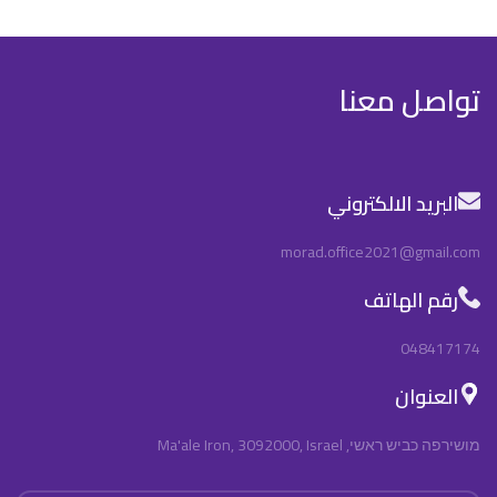
تواصل معنا
البريد الالكتروني
morad.office2021@gmail.com
رقم الهاتف
048417174
العنوان
מושירפה כביש ראשי, Ma'ale Iron, 3092000, Israel