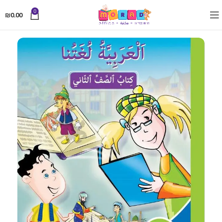
0
₪
0.00