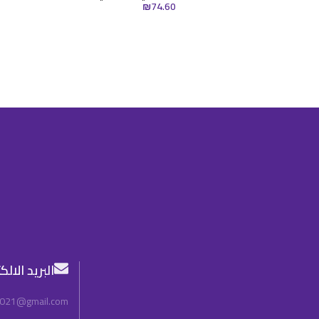
₪
74.60
البريد الال
2021@gmail.com