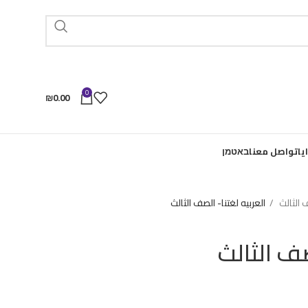
0
₪
0.00
يا
تواصل معنا
באטמן
الثالث
العربيه لغتنا- الصف الثالث
صف الثالث