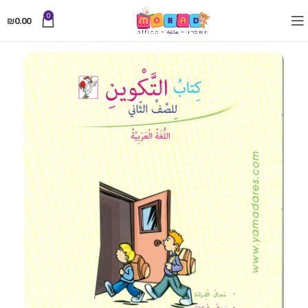
0
₪
0.00