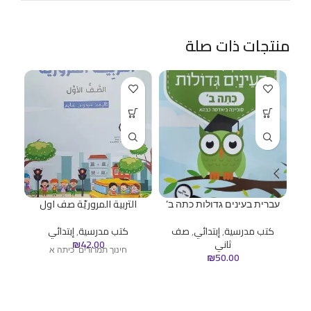
منتجات ذات صلة
עברית בעינים גדולות כתה ב’
التربية المروريّة صف اول
كت
كتب مدرسية
,
إبتدائي
,
صف
كتب مدرسية
,
إبتدائي
ثاني
42.00
₪
ك
חינוך תמרורים כיתה א
₪
50.00