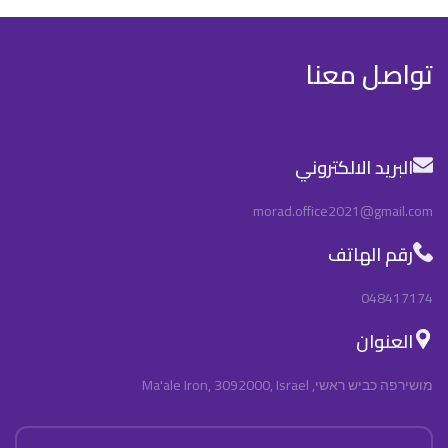
تواصل معنا
البريد الالكتروني
morad.office2021@gmail.com
رقم الهاتف
048417174
العنوان
מושירפה כביש ראשי, Ma'ale Iron, 3092000, Israel