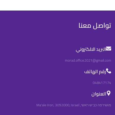
تواصل معنا
البريد الالكتروني
morad.office2021@gmail.com
رقم الهاتف
048417174
العنوان
מושירפה כביש ראשי, Ma'ale Iron, 3092000, Israel