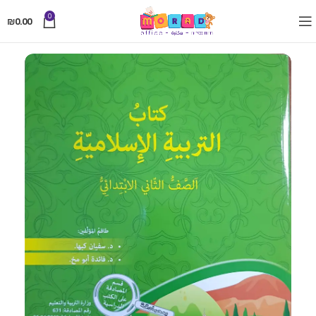
0
₪
0.00