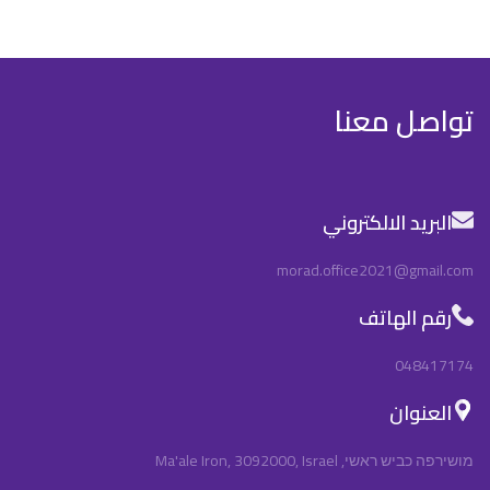
تواصل معنا
البريد الالكتروني
morad.office2021@gmail.com
رقم الهاتف
048417174
العنوان
מושירפה כביש ראשי, Ma'ale Iron, 3092000, Israel