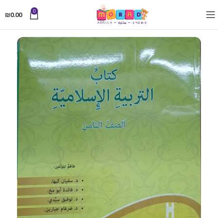
0
₪
0.00