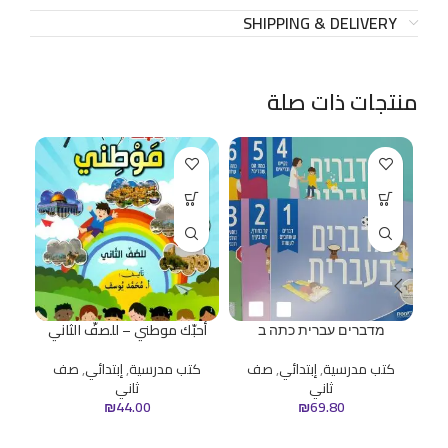
SHIPPING & DELIVERY
منتجات ذات صلة
מדברים עברית כתה ב
أحبّك موطني – للصفّ الثاني
الت
كتب مدرسية
,
إبتدائي
,
صف
كتب مدرسية
,
إبتدائي
,
صف
ثاني
ثاني
ك
₪
44.00
₪
69.80