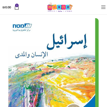
0
₪
0.00