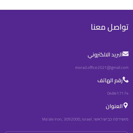
تواصل معنا
البريد الالكتروني
morad.office2021@gmail.com
رقم الهاتف
048417174
العنوان
מושירפה כביש ראשי, Ma'ale Iron, 3092000, Israel