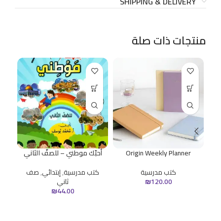
SHIPPING & DELIVERY
منتجات ذات صلة
Origin Weekly Planner
أحبّك موطني – للصفّ الثاني
ا
كتب مدرسية
كتب مدرسية
,
إبتدائي
,
صف
ك
120.00
₪
ثاني
₪
44.00