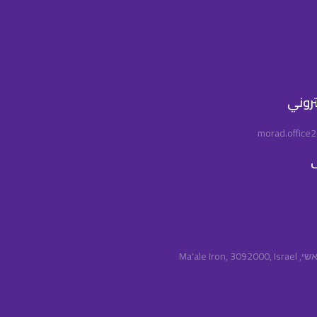
كتروني
morad.office
ف
Ma'ale Iro