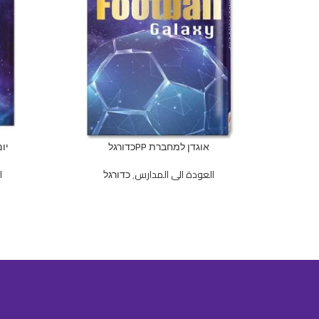
אוגדן למחברת PPכדורגל
יו
العودة الى المدارس
,
כדורגל
ا