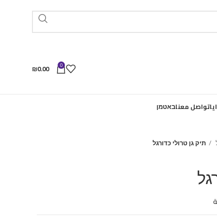
0
₪
0.00
يا
تواصل معنا
באטמן
תיק גן טרולי כדורגל
גל
ة