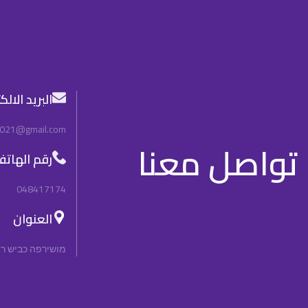
البريد الال
2021@gmail.com
تواصل معنا
رقم الهات
048417174
العنوان
מושירפה כביש ראשי, n, 3092000, Israel