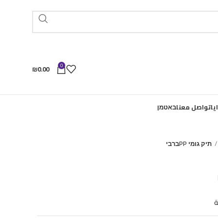
0
₪
0.00
يا
تواصل معنا
באטמן
תיק גומי PPברבי
ة