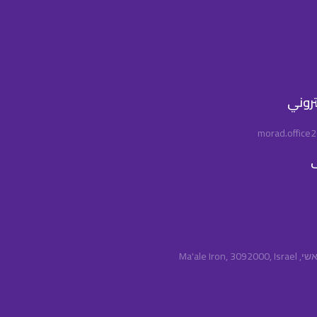
كتروني
morad.office
ف
Ma'ale Iro