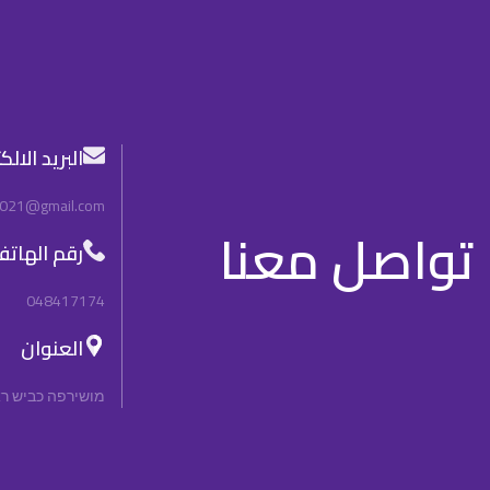
البريد الال
2021@gmail.com
تواصل معنا
رقم الهات
048417174
العنوان
מושירפה כביש ראשי, n, 3092000, Israel