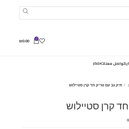
0
₪
0.00
يا
تواصل معنا
באטמן
ן
תיק גב עם טריק חד קרן סטיילוש
חד קרן סטיילוש
ة