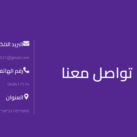
البريد الال
2021@gmail.com
تواصل معنا
رقم الهات
048417174
العنوان
מושירפה כביש ראשי, n, 3092000, Israel