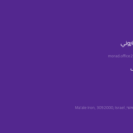
كتروني
morad.office
ف
Ma'ale Iro