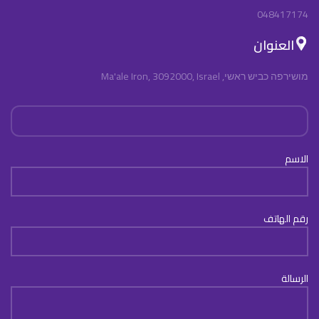
048417174
العنوان
מושירפה כביש ראשי, Ma'ale Iron, 3092000, Israel
الاسم
رقم الهاتف
الرسالة