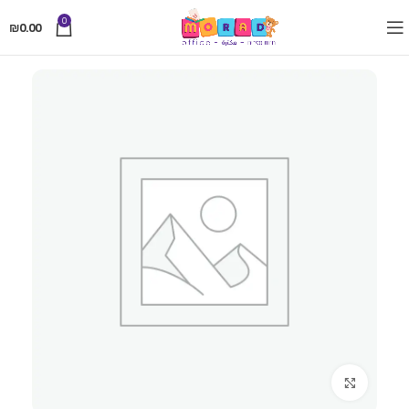
0
₪
0.00
Click to enlarge