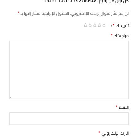
كن أول من يقيم “עטיפות למחברת 10+10מיני”
*
لن يتم نشر عنوان بريدك الإلكتروني.
الحقول الإلزامية مشار إليها بـ
*
تقييمك
*
مراجعتك
*
الاسم
*
البريد الإلكتروني