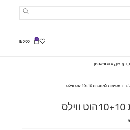
0
₪
0.00
يا
تواصل معنا
באטמן
ילס
עטיפות למחברת 10+10הוט ווילס
ס
ة