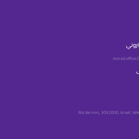
كتروني
morad.office
ف
Ma'ale Iro