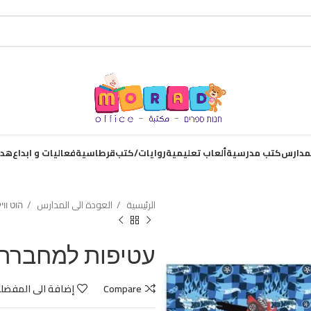
لمدارس
كتب مدرسية
ألعاب تعليمية
روايات/كتب
قرطاسية
فعاليات و ابداع
هدا
الرئيسية
العودة الى المدارس
הוט וו
עטיפות למחברת 10+10הוט וויל
Compare
إضافة الى المفضل