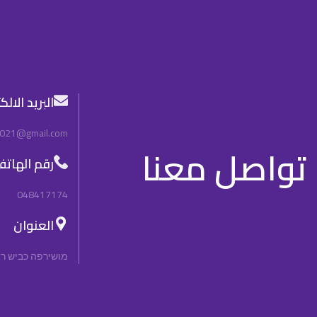
البريد الال
2021@gmail.com
تواصل معنا
رقم الهات
048417174
العنوان
מושירפה כביש ראשי, n, 3092000, Israel