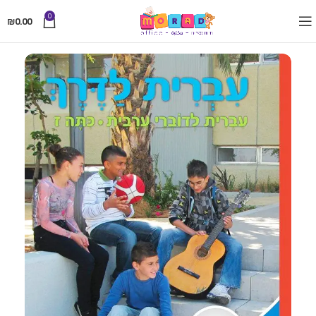
0
₪
0.00