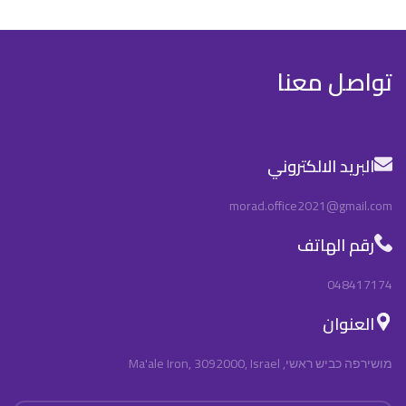
تواصل معنا
البريد الالكتروني
morad.office2021@gmail.com
رقم الهاتف
048417174
العنوان
מושירפה כביש ראשי, Ma'ale Iron, 3092000, Israel