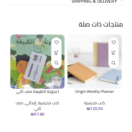
SHIPPING & DELIVERY
منتجات ذات صلة
Origin Weekly Planner
اعجوبة الطبيعة صف ثاني
ا
كتب مدرسية
كتب مدرسية
,
إبتدائي
,
صف
120.00
₪
ثاني
ك
₪
57.80