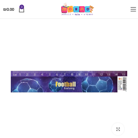
0
₪
0.00
Click to enlarge