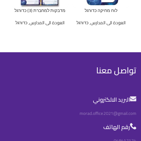
לוח מחיקה כדורגל
מדבקות למחברת (3) כדורגל
العودة الى المدارس
,
כדורגל
العودة الى المدارس
,
כדורגל
ا
تواصل معنا
البريد الالكتروني
morad.office2021@gmail.com
رقم الهاتف
048417174