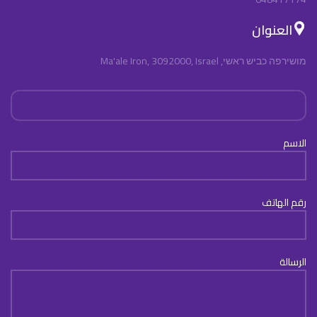
العنوان
מושירפה כביש ראשי, Ma'ale Iron, 3092000, Israel
الاسم
رقم الهاتف
الرسالة