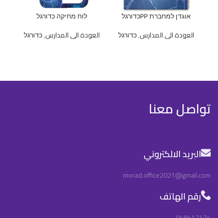
אוגדן למחברת PPכדורגל
לוח מחיקה כדורגל
العودة الى المدارس
,
כדורגל
العودة الى المدارس
,
כדורגל
ال
تواصل معنا
البريد الالكتروني
morad.office2021@gmail.com
رقم الهاتف
048417174