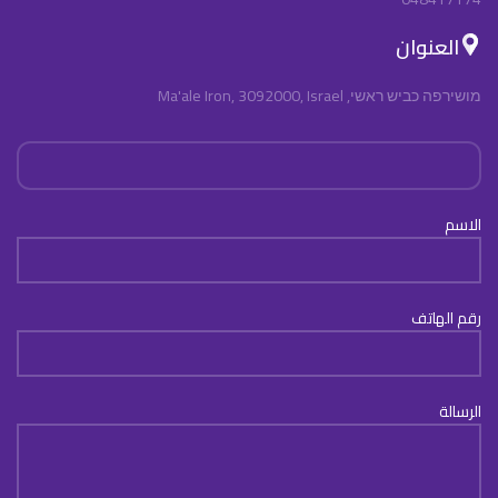
العنوان
מושירפה כביש ראשי, Ma'ale Iron, 3092000, Israel
الاسم
رقم الهاتف
الرسالة