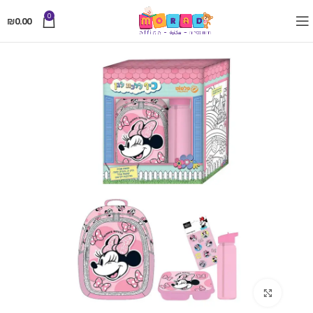
0
₪
0.00
Click to enlarge