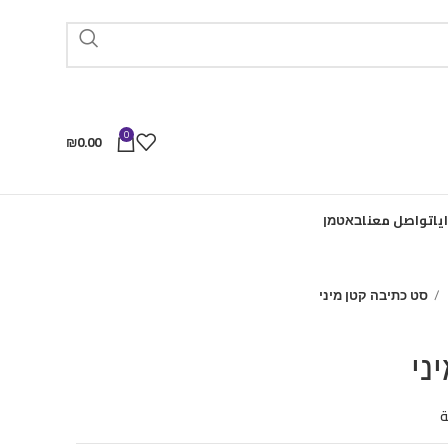
0
₪
0.00
يا
تواصل معنا
באטמן
סט כתיבה קטן מיני
ני
ة