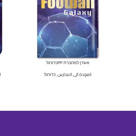
אוגדן למחברת PPכדורגל
العودة الى المدارس
,
כדורגל
ا