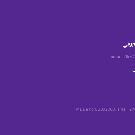
كتروني
morad.office
ف
Ma'ale Iro