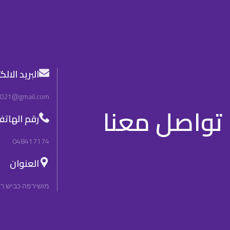
البريد الال
2021@gmail.com
تواصل معنا
رقم الهات
048417174
العنوان
מושירפה כביש ראשי, n, 3092000, Israel