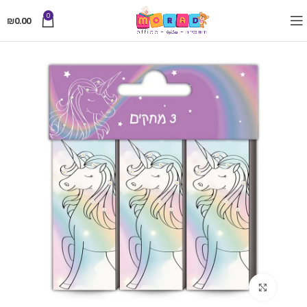
0
₪
0.00
Click to enlarge