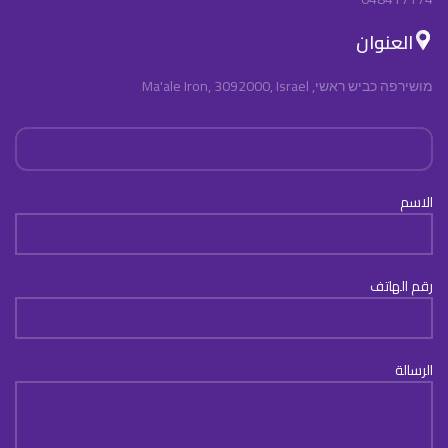
العنوان
מושירפה כביש ראשי, Ma'ale Iron, 3092000, Israel
الاسم
رقم الهاتف
الرسالة