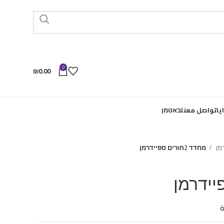
0
₪
0.00
يا
تواصل معنا
באטמן
מן
מחדד 2חורים ספיידרמן
ة