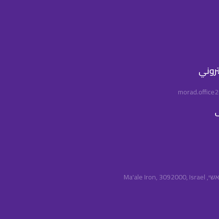
كتروني
morad.office
ف
Ma'ale Iro