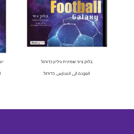
בלוק ציור שמינית גיליון כדורגל
יו
العودة الى المدارس
,
כדורגל
ا