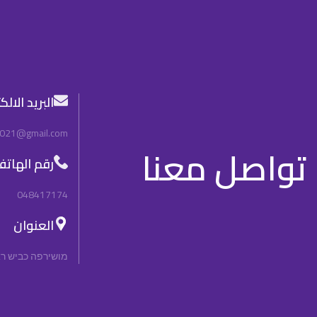
البريد الال
2021@gmail.com
تواصل معنا
رقم الهات
048417174
العنوان
מושירפה כביש ראשי, n, 3092000, Israel