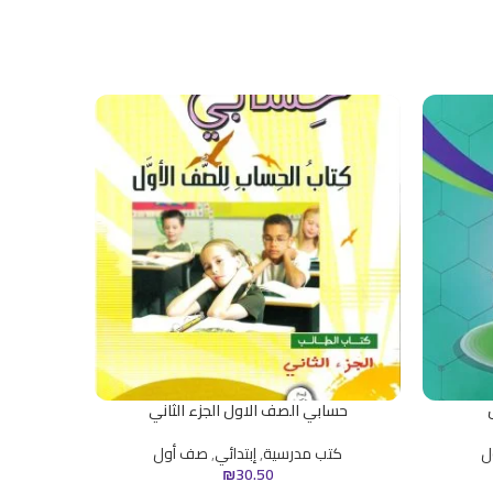
حسابي الصف الاول الجزء الثاني
كتاب 
ل
كتب مدرسية
,
إبتدائي
,
صف أول
كت
₪
30.50