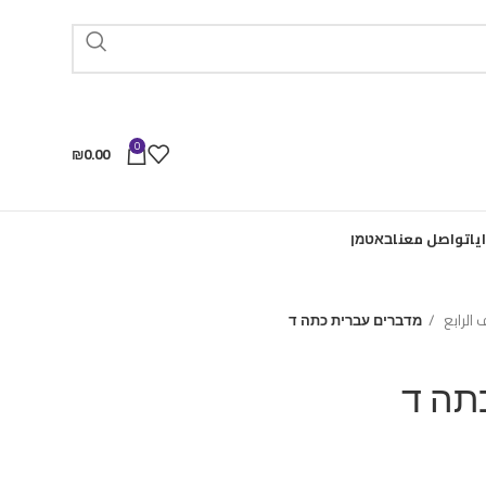
0
₪
0.00
يا
تواصل معنا
באטמן
الرابع
מדברים עברית כתה ד
תה ד