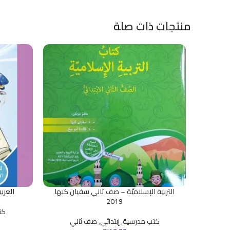
منتجات ذات صلة
التربية الإسلاميّة – صف ثاني سفيان كبها
العربي
2019
كت
كتب مدرسية
,
إبتدائي
,
صف ثاني