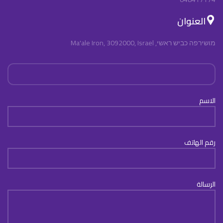
العنوان
מושירפה כביש ראשי, Ma'ale Iron, 3092000, Israel
الاسم
رقم الهاتف
الرسالة