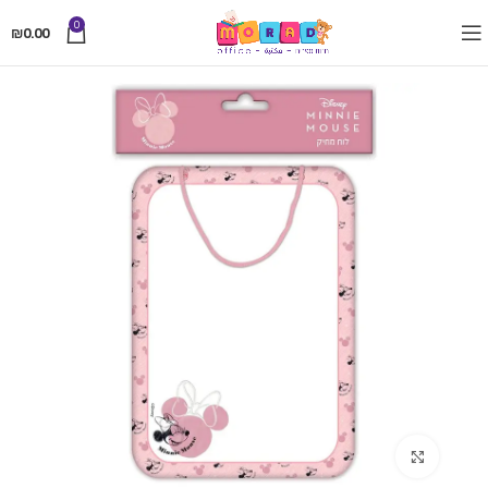
0
₪
0.00
Click to enlarge