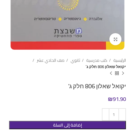
Click to enlarge
الرئيسية
كتب مدرسية
ثانوي
صف الحادي عشر
יקואל שאלון 806 חלק ג’
יקואל שאלון 806 חלק ג’
₪
91.90
إضافة إلى السلة