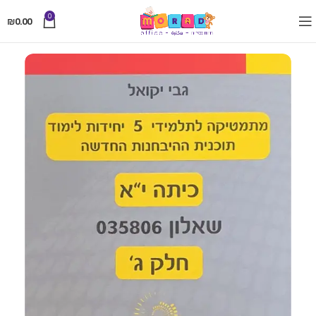
0
₪
0.00