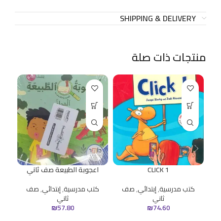
SHIPPING & DELIVERY
منتجات ذات صلة
CLICK 1
اعجوبة الطبيعة صف ثاني
كتب مدرسية
,
إبتدائي
,
صف
كتب مدرسية
,
إبتدائي
,
صف
ثاني
ثاني
ك
₪
57.80
₪
74.60