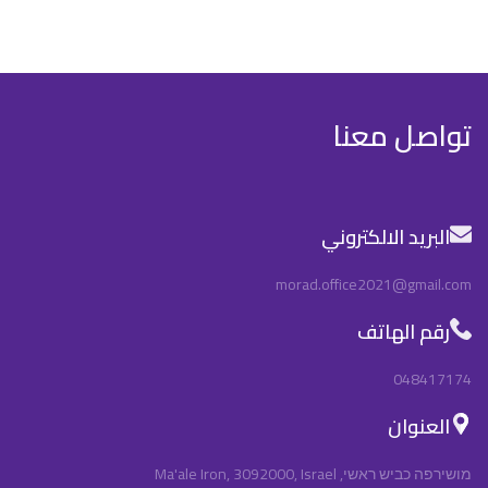
تواصل معنا
البريد الالكتروني
morad.office2021@gmail.com
رقم الهاتف
048417174
العنوان
מושירפה כביש ראשי, Ma'ale Iron, 3092000, Israel