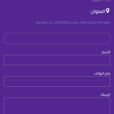
048417174
العنوان
מושירפה כביש ראשי, Ma'ale Iron, 3092000, Israel
الاسم
رقم الهاتف
الرسالة