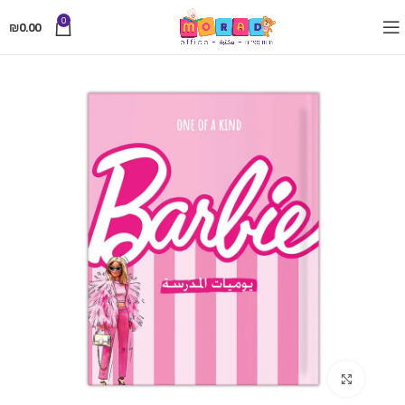
0
₪
0.00
Click to enlarge