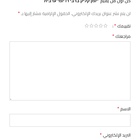
كن أول من يقيم “יומן קליק ברבי דו יומי ערבית”
*
لن يتم نشر عنوان بريدك الإلكتروني.
الحقول الإلزامية مشار إليها بـ
*
تقييمك
*
مراجعتك
*
الاسم
*
البريد الإلكتروني