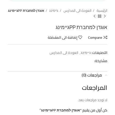
الرئيسية
العودة الى المدارس
גיימינג
אוגדן למחברת PPגיימינג
אוגדן למחברת PPגיימינג
Compare
إضافة الى المفضلة
التصنيفات:
גיימינג
,
العودة الى المدارس
مشاركة:
مراجعات (0)
المراجعات
لا توجد مراجعات بعد.
كن أول من يقيم “אוגדן למחברת PPגיימינג”