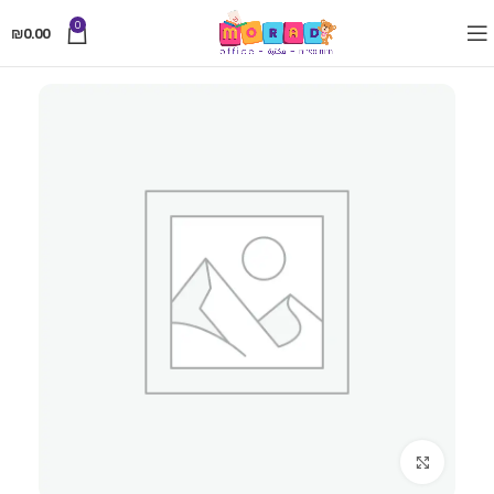
0
₪
0.00
Click to enlarge