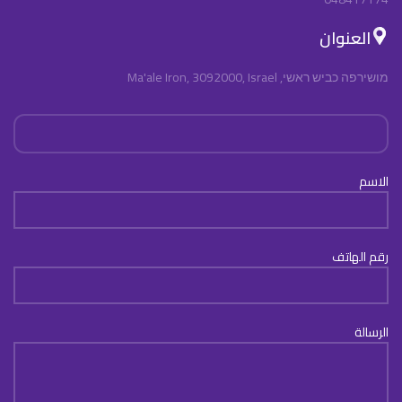
العنوان
מושירפה כביש ראשי, Ma'ale Iron, 3092000, Israel
الاسم
رقم الهاتف
الرسالة