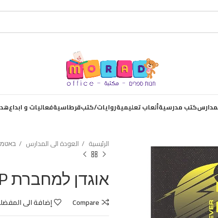
لمدارس
كتب مدرسية
ألعاب تعليمية
روايات/كتب
قرطاسية
فعاليات و ابداع
هدا
الرئيسية
العودة الى المدارس
באטמן
אוגדן למחברת PPבאטמן
Compare
إضافة الى المفضل