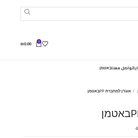
0
₪
0.00
يا
تواصل معنا
באטמן
אוגדן למחברת PPבאטמן
ة