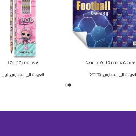
ות למחברת 10+10כדורגל
עפרונות (12) LOL
لعودة الى المدارس
,
כדורגל
العودة الى المدارس
,
لول