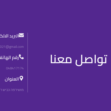
البريد الال
2021@gmail.com
تواصل معنا
رقم الهات
048417174
العنوان
מושירפה כביש ראשי, n, 3092000, Israel