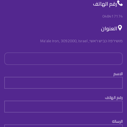
رقم الهاتف
048417174
العنوان
מושירפה כביש ראשי, Ma'ale Iron, 3092000, Israel
الاسم
رقم الهاتف
الرسالة