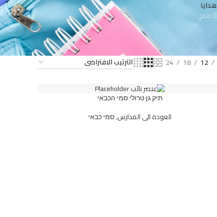
هدايا
0 منتج
24
18
12
תיק גן טרולי סמי הכבאי
العودة الى المدارس
,
סמי כבאי