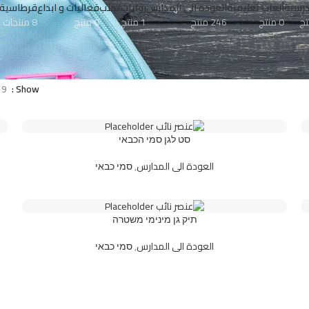
رسية
ألعاب تعليمية
العودة الى المدارس
روايات/كتب
فعاليات و ابداع
قرطاسية
0 منتج
246 منتج
1 منتج
0 منتج
8 منتجات
9
Show
סט לגן סמי הכבאי
العودة الى المدارس
,
סמי כבאי
תיק גן מינימי משטרה
العودة الى المدارس
,
סמי כבאי