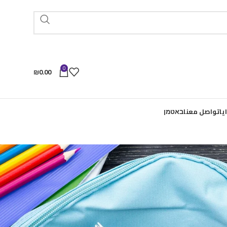
0
₪
0.00
يا
تواصل معنا
באטמן