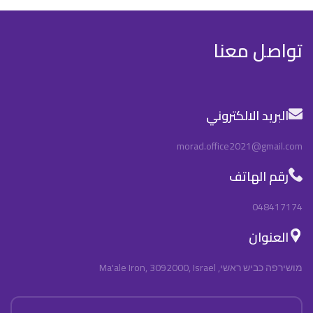
تواصل معنا
البريد الالكتروني
morad.office2021@gmail.com
رقم الهاتف
048417174
العنوان
מושירפה כביש ראשי, Ma'ale Iron, 3092000, Israel