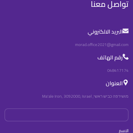
تواصل معنا
البريد الالكتروني
morad.office2021@gmail.com
رقم الهاتف
048417174
العنوان
מושירפה כביש ראשי, Ma'ale Iron, 3092000, Israel
الاسم